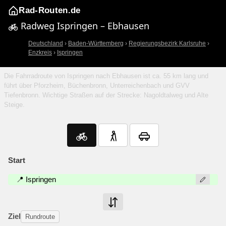
Rad-Routen.de
Radweg Ispringen – Ebhausen
Deutschland
›
Baden-Württemberg
›
Regierungsbezirk Karlsruhe
›
Enzkreis
›
Ispringen
Die Fahrradroute von Ispringen nach Ebhausen ist ca. 55 km lang und
führt über Pforzheim, Büchenbronn, Unterreichenbach und GVV
Tiefenbronn. Wichtige Straßen auf der Strecke: Nagoldtalweg und Alte
Steige.
Start
📍 Ispringen
Ziel
Rundroute