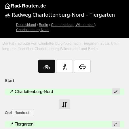
Rad-Routen.de
Radweg Charlottenburg-Nord – Tiergarten
Deutschland
›
Berlin
›
Charlottenburg-Wilmersdorf
›
Charlottenburg-Nord
Die Fahrradroute von Charlottenburg-Nord nach Tiergarten ist ca. 8 km
lang und führt über Charlottenburg-Wilmersdorf und Berlin.
Start
📍 Charlottenburg-Nord
Ziel
Rundroute
📍 Tiergarten