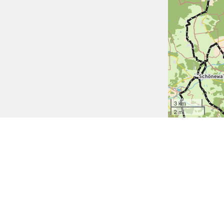
3 km
2 mi