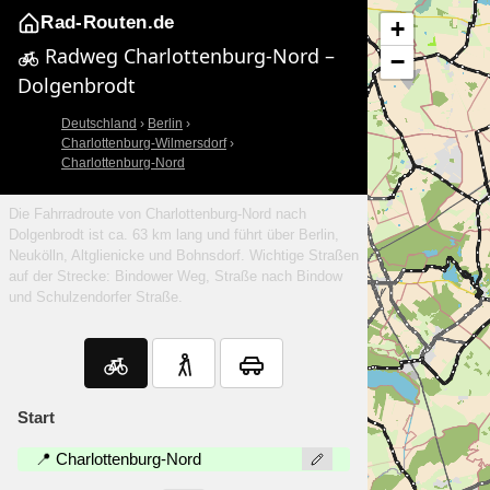
Rad-Routen.de
+
Radweg Charlottenburg-Nord –
−
Dolgenbrodt
Deutschland
›
Berlin
›
Charlottenburg-Wilmersdorf
›
Charlottenburg-Nord
Die Fahrradroute von Charlottenburg-Nord nach
Dolgenbrodt ist ca. 63 km lang und führt über Berlin,
Neukölln, Altglienicke und Bohnsdorf. Wichtige Straßen
auf der Strecke: Bindower Weg, Straße nach Bindow
und Schulzendorfer Straße.
Start
📍 Charlottenburg-Nord