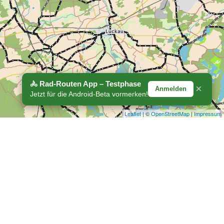
🚴 Rad-Routen App – Testphase
×
Anmelden
Jetzt für die Android-Beta vormerken!
Leaflet
| ©
OpenStreetMap
|
Impressum