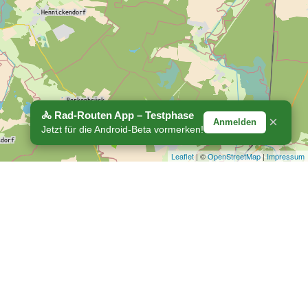
🚴 Rad-Routen App – Testphase
×
Anmelden
Jetzt für die Android-Beta vormerken!
Leaflet
| ©
OpenStreetMap
|
Impressum