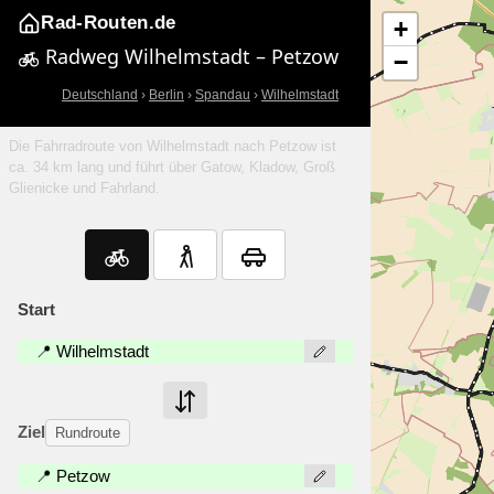
Rad-Routen.de
+
Radweg Wilhelmstadt – Petzow
−
Deutschland
›
Berlin
›
Spandau
›
Wilhelmstadt
Die Fahrradroute von Wilhelmstadt nach Petzow ist
ca. 34 km lang und führt über Gatow, Kladow, Groß
Glienicke und Fahrland.
Start
📍 Wilhelmstadt
Ziel
Rundroute
📍 Petzow