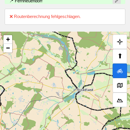
📍 Fernneuendorf
❌ Routenberechnung fehlgeschlagen.
+
−
⬆