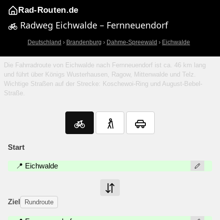
Rad-Routen.de
Radweg Eichwalde – Fernneuendorf
Deutschland
›
Brandenburg
›
Dahme-Spreewald
›
Eichwalde
Die Fahrradroute von Eichwalde nach Fernneuendorf ist ca. 46 km lang
und führt über Königs Wusterhausen, Ragow, Mittenwalde und Telz.
Wichtige Straßen auf der Strecke: Koschewoi-Ring und August-Bebel-
Straße.
Start
📍 Eichwalde
Ziel
Rundroute