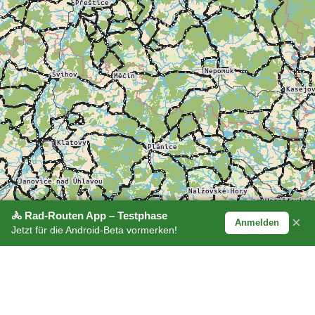
🚴 Rad-Routen App – Testphase
×
Anmelden
Jetzt für die Android-Beta vormerken!