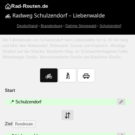
Rad-Routen.de
Radweg Schulzendorf – Liebenwalde
Deutschland
›
Brandenburg
›
Dahme-Spreewald
›
Schulzendorf
Die Fahrradroute von Schulzendorf nach Liebenwalde ist ca. 87 km lang
und führt über Waltersdorf, Bohnsdorf, Grünau und Köpenick. Wichtige
Straßen auf der Strecke: Basdorfer Weg, Im Schmachtenhagener Felde,
Wittenberger Straße, Wensickendorfer Straße und Basdorfer Straße.
Start
📍 Schulzendorf
Ziel
Rundroute