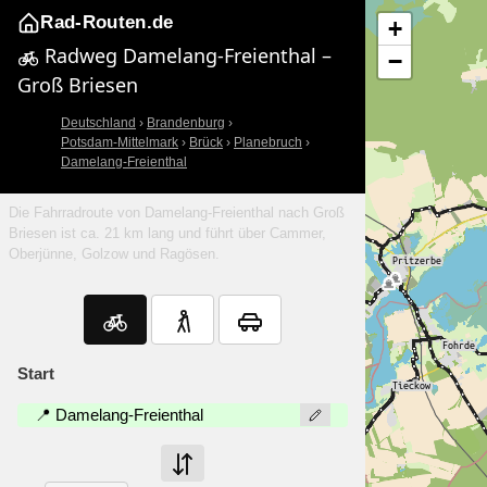
Rad-Routen.de
+
Radweg Damelang-Freienthal –
−
Groß Briesen
Deutschland
›
Brandenburg
›
Potsdam-Mittelmark
›
Brück
›
Planebruch
›
Damelang-Freienthal
Die Fahrradroute von Damelang-Freienthal nach Groß
Briesen ist ca. 21 km lang und führt über Cammer,
Oberjünne, Golzow und Ragösen.
Start
📍 Damelang-Freienthal