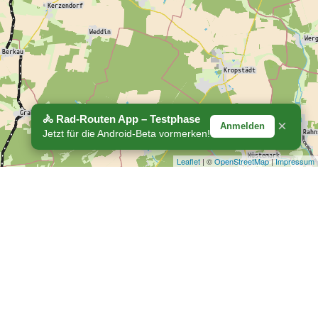
🚴 Rad-Routen App – Testphase
×
Anmelden
Jetzt für die Android-Beta vormerken!
Leaflet
| ©
OpenStreetMap
|
Impressum