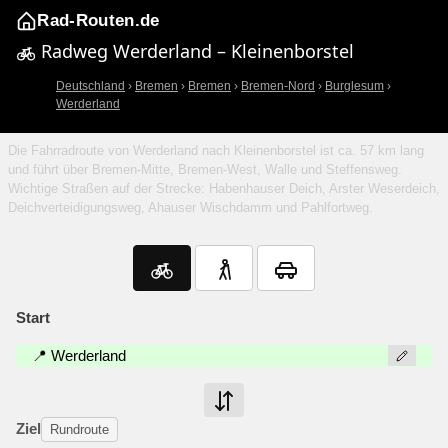
Rad-Routen.de
Radweg Werderland – Kleinenborstel
Deutschland
›
Bremen
›
Bremen
›
Bremen-Nord
›
Burglesum
›
Werderland
Die Fahrradroute von Werderland nach Kleinenborstel ist ca. 57 km lang
und führt über Bremen-Mitte, Bremen-West, Walle und Steffensweg.
Wichtige Straßen auf der Strecke: Habenhauser Deich, Arster Weserdeich,
Deichverteidigungsweg, Ahauser Wischdamm und Pahlfortweg.
Start
📍 Werderland
Ziel
Rundroute