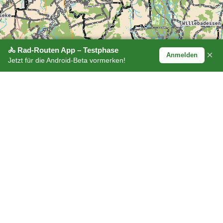
🚴 Rad-Routen App – Testphase
×
Anmelden
Jetzt für die Android-Beta vormerken!