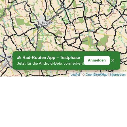
🚴 Rad-Routen App – Testphase
×
Anmelden
Jetzt für die Android-Beta vormerken!
Leaflet
| ©
OpenStreetMap
|
Impressum