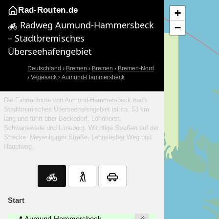
Rad-Routen.de
+
Radweg Aumund-Hammersbeck
−
– Stadtbremisches
Überseehafengebiet
Deutschland
›
Bremen
›
Bremen
›
Bremen-Nord
›
Vegesack
›
Aumund-Hammersbeck
Die Fahrradroute von Aumund-Hammersbeck nach
Stadtbremisches Überseehafengebiet ist ca. 53 km
lang und führt über Beckedorf, Löhnhorst,
Schwanewede und Lüneburg. Wichtige Straßen auf der
Strecke: Meyenburger Straße, Lehnstedter Weg und
Hauptweg.
Start
📍 Aumund-Hammersbeck