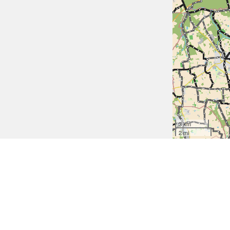
3 km
2 mi