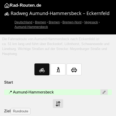
Rad-Routen.de
Radweg Aumund-Hammersbeck – Eckernfeld
Deutschland
›
Bremen
›
Bremen
›
Bremen-Nord
›
Vegesack
›
Aumund-Hammersbeck
Die Fahrradroute von Aumund-Hammersbeck nach Eckernfeld ist
ca. 51 km lang und führt über Beckedorf, Löhnhorst, Schwanewede und
Lüneburg. Wichtige Straßen auf der Strecke: Meyenburger Straße und
Hauptweg.
Start
📍 Aumund-Hammersbeck
Ziel
Rundroute