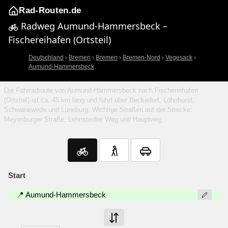
Rad-Routen.de
Radweg Aumund-Hammersbeck –
Fischereihafen (Ortsteil)
Deutschland
›
Bremen
›
Bremen
›
Bremen-Nord
›
Vegesack
›
Aumund-Hammersbeck
Die Fahrradroute von Aumund-Hammersbeck nach Fischereihafen
(Ortsteil) ist ca. 45 km lang und führt über Beckedorf, Löhnhorst,
Schwanewede und Lüneburg. Wichtige Straßen auf der Strecke:
Meyenburger Straße, Lehnstedter Weg und Hauptweg.
Start
📍 Aumund-Hammersbeck