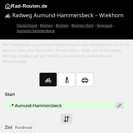
Rad-Routen.de
Radweg Aumund-Hammersbeck – Wiekhorn
Deutschland
›
Bremen
›
Bremen
›
Bremen-Nord
›
Vegesack
›
Aumund-Hammersbeck
Die Fahrradroute von Aumund-Hammersbeck nach Wiekhorn ist ca. 43 km
lang und führt über Beckedorf, Bremen-West, Walle und Steffensweg.
Wichtige Straßen auf der Strecke: Lesumbroker Landstraße und
Wiesenstraße.
Start
📍 Aumund-Hammersbeck
Ziel
Rundroute