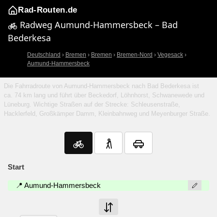
Rad-Routen.de
Radweg Aumund-Hammersbeck – Bad
Bederkesa
Deutschland
›
Bremen
›
Bremen
›
Bremen-Nord
›
Vegesack
›
Aumund-Hammersbeck
Die Fahrradroute von Aumund-Hammersbeck nach Bad Bederkesa ist
ca. 74 km lang und führt über Beckedorf, Löhnhorst, Schwanewede und
Lüneburg. Wichtige Straßen auf der Strecke: Schleusenstraße,
Hacklerfeld, Großkämper Damm, Kleinbahnweg und Meyenburger Straße.
Start
📍 Aumund-Hammersbeck