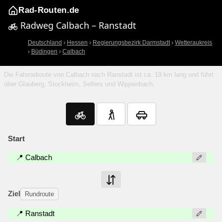
Rad-Routen.de
Radweg Calbach – Ranstadt
Deutschland
›
Hessen
›
Regierungsbezirk Darmstadt
›
Wetteraukreis
›
Büdingen
›
Calbach
Die Fahrradroute von Calbach nach Ranstadt ist ca. 19 km lang und führt
über Glauberg, Stockheim, Selters und Wippenbach.
Start
📍 Calbach
Ziel
Rundroute
📍 Ranstadt