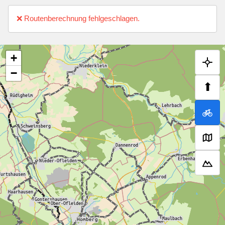
❌ Routenberechnung fehlgeschlagen.
+
−
⬆