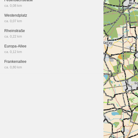
ca. 0,08 km
Westendplatz
ca. 0,07 km
Rheinstraße
ca. 0,22 km
Europa-Allee
ca. 0,12 km
Frankenallee
ca. 0,80 km