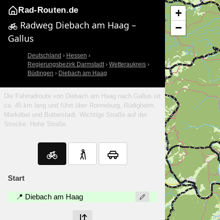
Rad-Routen.de
+
Radweg Diebach am Haag –
−
Gallus
Deutschland
›
Hessen
›
Regierungsbezirk Darmstadt
›
Wetteraukreis
›
Büdingen
›
Diebach am Haag
Die Fahrradroute von Diebach am Haag nach Gallus ist
ca. 45 km lang und führt über Ronneburg, Rüdigheim,
Marköbel und Butterstadt. Wichtige Straße auf der
Strecke: Hohe Straße.
Start
📍 Diebach am Haag