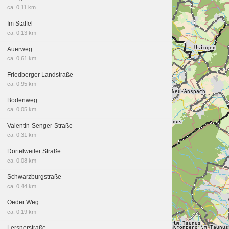
ca. 0,11 km
Im Staffel
ca. 0,13 km
Auerweg
ca. 0,61 km
Friedberger Landstraße
ca. 0,95 km
Bodenweg
ca. 0,05 km
Valentin-Senger-Straße
ca. 0,31 km
Dortelweiler Straße
ca. 0,08 km
Schwarzburgstraße
ca. 0,44 km
Oeder Weg
ca. 0,19 km
Lersnerstraße