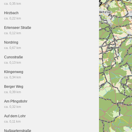
ca. 0,35 km
Hirzbach
ca. 0,22 km
Erlenseer Straße
ca. 0,12 km
Nordring
ca. 0,67 km
Cunostraße
ca. 0,13 km
Klingenweg
ca. 0,34 km
Berger Weg
ca. 0,39 km
Am Pfingstlohr
ca. 0,32 km
Auf dem Lohr
ca. 0,11 km
Nußgartenstraße