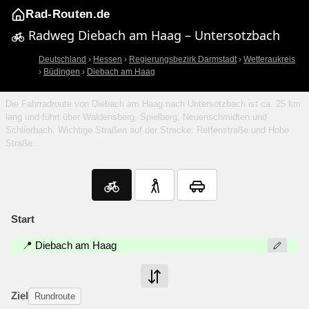
Rad-Routen.de
Radweg Diebach am Haag – Untersotzbach
Deutschland
›
Hessen
›
Regierungsbezirk Darmstadt
›
Wetteraukreis
›
Büdingen
›
Diebach am Haag
Die Fahrradroute von Diebach am Haag nach Untersotzbach ist ca. 25 km
lang und führt über Waldensberg, Spielberg, Neuenschmidten und
Schlierbach. Wichtige Straßen auf der Strecke: Reffenstraße und Hohe
Straße.
Start
📍 Diebach am Haag
Ziel
Rundroute