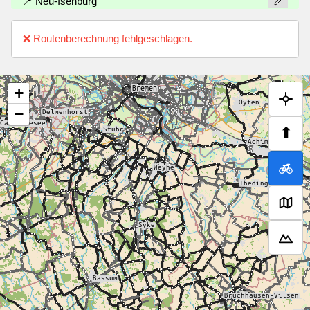
📍 Neu-Isenburg
❌ Routenberechnung fehlgeschlagen.
+
−
⬆