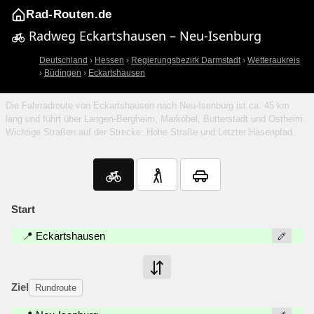
Rad-Routen.de
Radweg Eckartshausen – Neu-Isenburg
Deutschland
›
Hessen
›
Regierungsbezirk Darmstadt
›
Wetteraukreis
›
Büdingen
›
Eckartshausen
Die Fahrradroute von Eckartshausen nach Neu-Isenburg ist ca. 45 km
lang und führt über Langen-Bergheim, Marköbel, Butterstadt und Ostheim.
Wichtige Straßen auf der Strecke: Hohe Straße und Letzter Hasenpfad.
Start
📍 Eckartshausen
Ziel
Rundroute