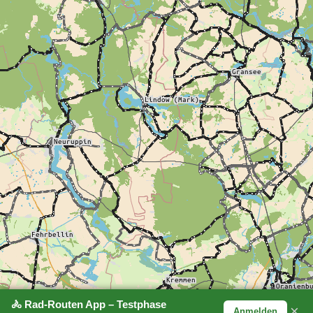
🚴 Rad-Routen App – Testphase
×
Anmelden