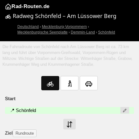
Rad-Routen.de
Radweg Schönfeld – Am Lüssower Berg
Deutschland
›
Mecklenburg-Vorpommern
›
Mecklenburgische Seenplatte
›
Demmin-Land
›
Schönfeld
Die Fahrradroute von Schönfeld nach Am Lüssower Berg ist ca. 73 km
lang und führt über Vorpommern-Greifswald, Vorpommern-Rügen und
Miltzow. Wichtige Straßen auf der Strecke: Wittenhäger Straße, Grabow,
Krummenhäger Weg und Krummenhagener Straße.
Start
📍 Schönfeld
Ziel
Rundroute