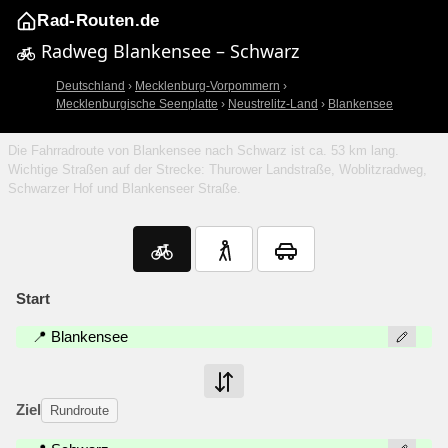
Rad-Routen.de
Radweg Blankensee – Schwarz
Deutschland
›
Mecklenburg-Vorpommern
›
Mecklenburgische Seenplatte
›
Neustrelitz-Land
›
Blankensee
Die Fahrradroute von Blankensee nach Schwarz ist ca. 53 km lang.
Wichtige Straßen auf der Strecke: Thurower Landstraße, Woblitzradweg,
Schwarzer Hof und Blankenseer Straße.
Start
📍 Blankensee
Ziel
Rundroute