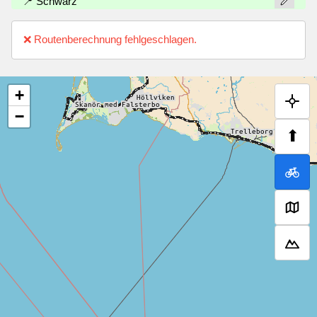
📍 Schwarz
❌ Routenberechnung fehlgeschlagen.
+
−
⬆