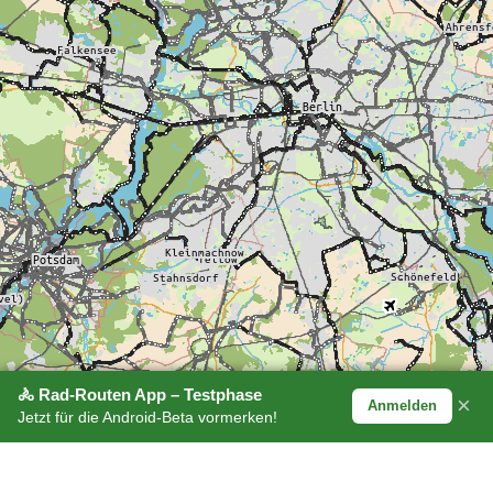
🚴 Rad-Routen App – Testphase
×
Anmelden
Jetzt für die Android-Beta vormerken!