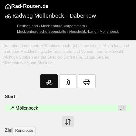
Rad-Routen.de
Radweg Möllenbeck – Daberkow
Deutschland
›
Mecklenburg-Vorpommern
›
Mecklenburgische Seenplatte
›
Neustrelitz-Land
›
Möllenbeck
Die Fahrradroute von Möllenbeck nach Daberkow ist ca. 74 km lang und
führt über Mecklenburgische Seenplatte und Vorpommern-Greifswald.
Wichtige Straßen auf der Strecke: Dorfstraße, Lange Straße,
Klöterpottsweg und Siedlung.
Start
📍 Möllenbeck
Ziel
Rundroute