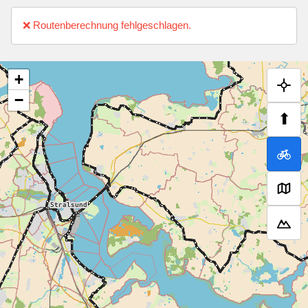
❌ Routenberechnung fehlgeschlagen.
+
−
⬆