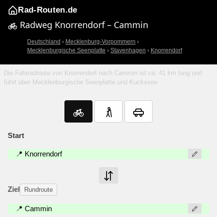
Rad-Routen.de
Radweg Knorrendorf – Cammin
Deutschland
›
Mecklenburg-Vorpommern
›
Mecklenburgische Seenplatte
›
Stavenhagen
›
Knorrendorf
Die Fahrradroute von Knorrendorf nach Cammin ist ca. 41 km lang und
führt über Mecklenburgische Seenplatte und Kuckssee.
Start
📍 Knorrendorf
Ziel
Rundroute
📍 Cammin