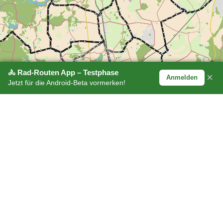
🚴 Rad-Routen App – Testphase
×
Anmelden
Jetzt für die Android-Beta vormerken!