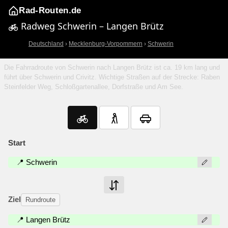
Rad-Routen.de
Radweg Schwerin – Langen Brütz
Deutschland
›
Mecklenburg-Vorpommern
›
Schwerin
Die Fahrradroute von Schwerin nach Langen Brütz ist ca. 19 km lang und
führt über Schwerin und Crivitz. Wichtige Straßen auf der Strecke: Raben
Steinfelder Weg, Schloßgartenallee, Dorfstraße und Am See.
Start
📍 Schwerin
Ziel
Rundroute
📍 Langen Brütz