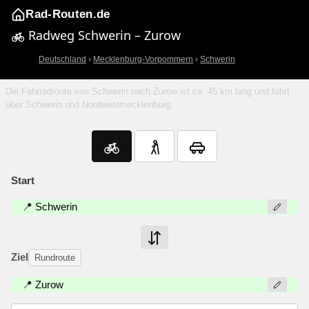
Rad-Routen.de
Radweg Schwerin – Zurow
Deutschland
›
Mecklenburg-Vorpommern
›
Schwerin
Die Fahrradroute von Schwerin nach Zurow ist ca. 45 km lang und führt
über Schwerin und Nordwestmecklenburg.
Start
📍 Schwerin
Ziel
Rundroute
📍 Zurow