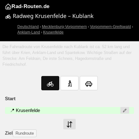
Rad-Routen.de
Radweg Krusenfelde – Kublank
Deutschland
›
Mecklenburg-Vorpommern
›
Vorpommern-Greifswald
›
Anklam-Land
›
Krusenfelde
Die Fahrradroute von Krusenfelde nach Kublank ist ca. 52 km lang und
führt über Krien, Anklam-Land und Spantekow. Wichtige Straßen auf der
Strecke: Am Feldrain, De irste Schneis, Hagedornstraße und
Friedrichshof.
Start
📍 Krusenfelde
Ziel
Rundroute