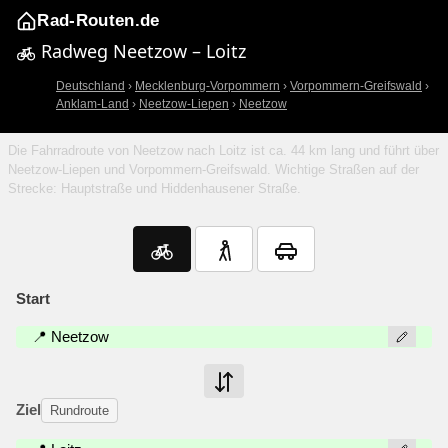
Rad-Routen.de
Radweg Neetzow – Loitz
Deutschland
›
Mecklenburg-Vorpommern
›
Vorpommern-Greifswald
›
Anklam-Land
›
Neetzow-Liepen
›
Neetzow
Die Fahrradroute von Neetzow nach Loitz ist ca. 44 km lang und führt über
Neetzow-Liepen und Vorpommern-Greifswald. Wichtige Straßen auf der
Strecke: Hauptstraße und Hiddenhausener Straße.
Start
📍 Neetzow
Ziel
Rundroute