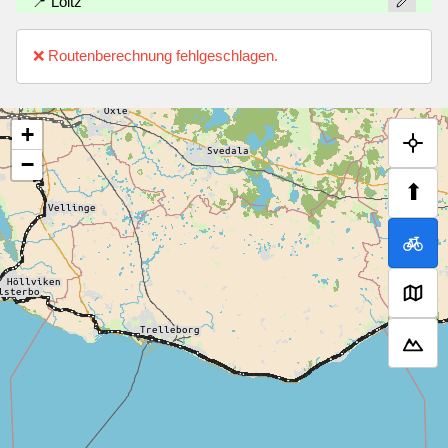
📍 Loitz
❌ Routenberechnung fehlgeschlagen.
+
−
⬆