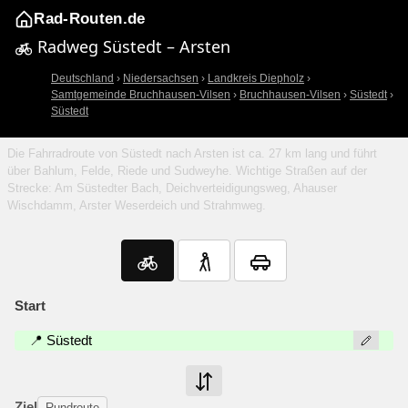
Rad-Routen.de
Radweg Süstedt – Arsten
Deutschland
›
Niedersachsen
›
Landkreis Diepholz
›
Samtgemeinde Bruchhausen-Vilsen
›
Bruchhausen-Vilsen
›
Süstedt
›
Süstedt
Die Fahrradroute von Süstedt nach Arsten ist ca. 27 km lang und führt
über Bahlum, Felde, Riede und Sudweyhe. Wichtige Straßen auf der
Strecke: Am Süstedter Bach, Deichverteidigungsweg, Ahauser
Wischdamm, Arster Weserdeich und Strahmweg.
Start
📍 Süstedt
Ziel
Rundroute