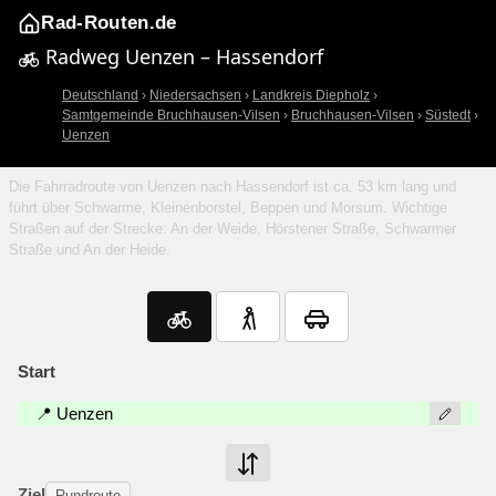
Rad-Routen.de
Radweg Uenzen – Hassendorf
Deutschland
›
Niedersachsen
›
Landkreis Diepholz
›
Samtgemeinde Bruchhausen-Vilsen
›
Bruchhausen-Vilsen
›
Süstedt
›
Uenzen
Die Fahrradroute von Uenzen nach Hassendorf ist ca. 53 km lang und
führt über Schwarme, Kleinenborstel, Beppen und Morsum. Wichtige
Straßen auf der Strecke: An der Weide, Hörstener Straße, Schwarmer
Straße und An der Heide.
Start
📍 Uenzen
Ziel
Rundroute