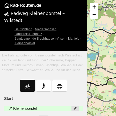
Rad-Routen.de
+
Radweg Kleinenborstel –
−
Wilstedt
Deutschland
›
Niedersachsen
›
Landkreis Diepholz
›
Samtgemeinde Bruchhausen-Vilsen
›
Martfeld
›
Kleinenborstel
Die Fahrradroute von Kleinenborstel nach Wilstedt ist
ca. 47 km lang und führt über Schwarme, Beppen,
Morsum und Holtorf-Lunsen. Wichtige Straßen auf der
Strecke: Trifte, Schwarmer Straße und An der Heide.
Start
📍 Kleinenborstel