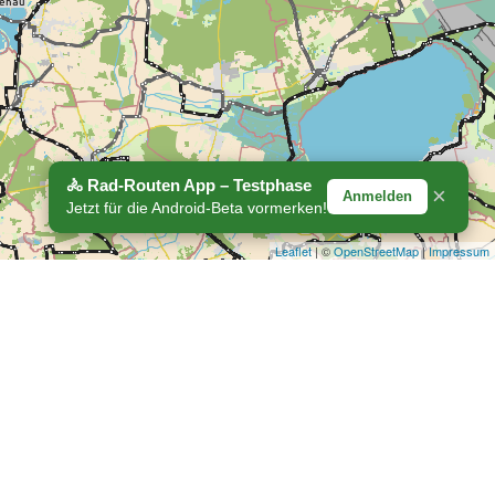
🚴 Rad-Routen App – Testphase
×
Anmelden
Jetzt für die Android-Beta vormerken!
Leaflet
| ©
OpenStreetMap
|
Impressum