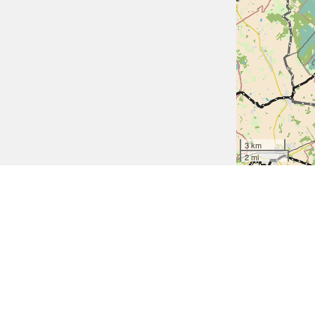
3 km
2 mi