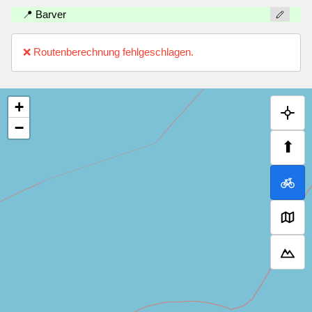
📍 Barver
❌ Routenberechnung fehlgeschlagen.
+
−
⬆