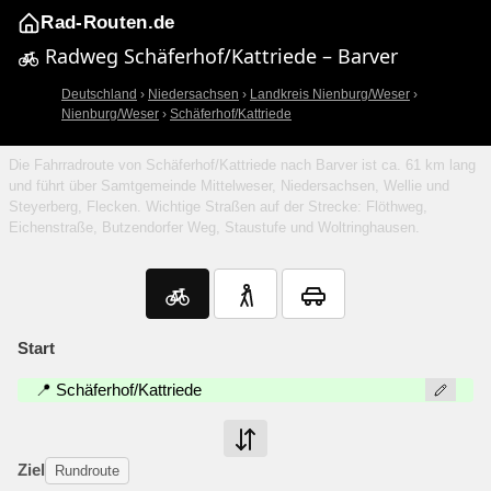
Rad-Routen.de
Radweg Schäferhof/Kattriede – Barver
Deutschland
›
Niedersachsen
›
Landkreis Nienburg/Weser
›
Nienburg/Weser
›
Schäferhof/Kattriede
Die Fahrradroute von Schäferhof/Kattriede nach Barver ist ca. 61 km lang
und führt über Samtgemeinde Mittelweser, Niedersachsen, Wellie und
Steyerberg, Flecken. Wichtige Straßen auf der Strecke: Flöthweg,
Eichenstraße, Butzendorfer Weg, Staustufe und Woltringhausen.
Start
📍 Schäferhof/Kattriede
Ziel
Rundroute