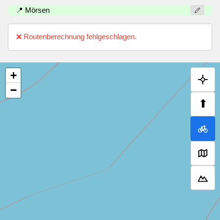
📍 Mörsen
❌ Routenberechnung fehlgeschlagen.
+
−
⬆