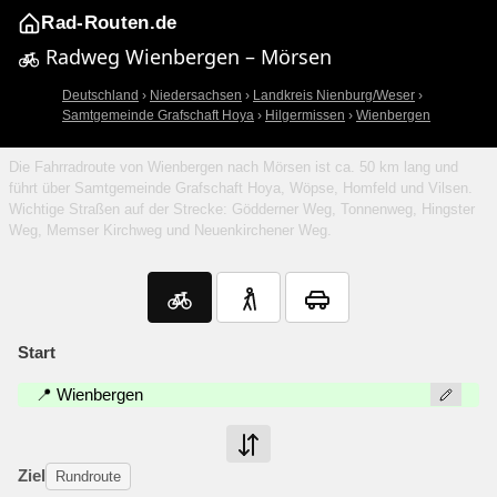
Rad-Routen.de
Radweg Wienbergen – Mörsen
Deutschland
›
Niedersachsen
›
Landkreis Nienburg/Weser
›
Samtgemeinde Grafschaft Hoya
›
Hilgermissen
›
Wienbergen
Die Fahrradroute von Wienbergen nach Mörsen ist ca. 50 km lang und
führt über Samtgemeinde Grafschaft Hoya, Wöpse, Homfeld und Vilsen.
Wichtige Straßen auf der Strecke: Gödderner Weg, Tonnenweg, Hingster
Weg, Memser Kirchweg und Neuenkirchener Weg.
Start
📍 Wienbergen
Ziel
Rundroute