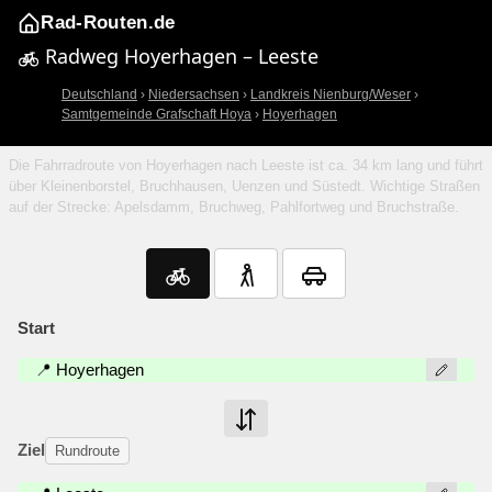
Rad-Routen.de
Radweg Hoyerhagen – Leeste
Deutschland
›
Niedersachsen
›
Landkreis Nienburg/Weser
›
Samtgemeinde Grafschaft Hoya
›
Hoyerhagen
Die Fahrradroute von Hoyerhagen nach Leeste ist ca. 34 km lang und führt
über Kleinenborstel, Bruchhausen, Uenzen und Süstedt. Wichtige Straßen
auf der Strecke: Apelsdamm, Bruchweg, Pahlfortweg und Bruchstraße.
Start
📍 Hoyerhagen
Ziel
Rundroute