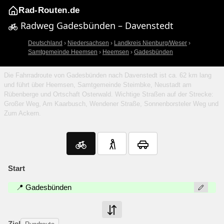
Rad-Routen.de
Radweg Gadesbünden – Davenstedt
Deutschland
›
Niedersachsen
›
Landkreis Nienburg/Weser
›
Samtgemeinde Heemsen
›
Heemsen
›
Gadesbünden
Die Fahrradroute von Gadesbünden nach Davenstedt ist ca. 62 km lang
und führt über Heemsen, Samtgemeinde Steimbke, Neustadt am
Rübenberge und Ortschaft Osterwald. Wichtige Straßen auf der Strecke:
Großer Weg, Am Kaarbusch, Wendener Straße, Sonnenborsteler Weg und
Zum Ackern.
Start
📍 Gadesbünden
Ziel