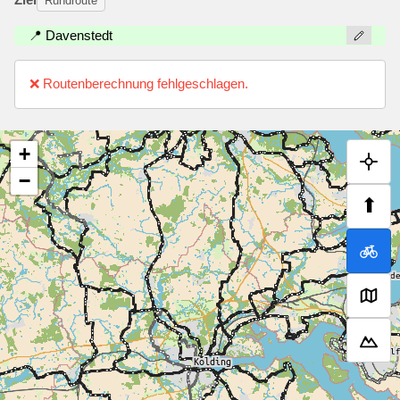
Rundroute
📍 Davenstedt
❌ Routenberechnung fehlgeschlagen.
+
−
⬆