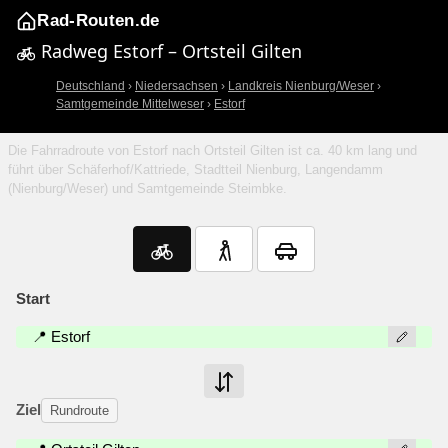
Rad-Routen.de
Radweg Estorf – Ortsteil Gilten
Deutschland
›
Niedersachsen
›
Landkreis Nienburg/Weser
›
Samtgemeinde Mittelweser
›
Estorf
Die Fahrradroute von Estorf nach Ortsteil Gilten ist ca. 40 km lang und
führt über Schäferhof/Kattriede, Stadtteil Nienburg, Langendamm
(Nienburg/Weser) und Samtgemeinde Steimbke.
Start
📍 Estorf
Ziel
Rundroute