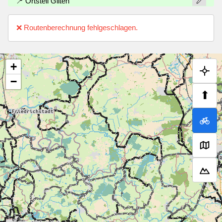
📍 Ortsteil Gilten
❌ Routenberechnung fehlgeschlagen.
+
−
⬆