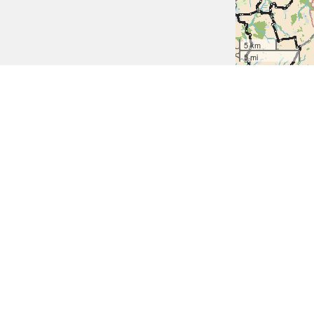
5 km
5 mi
Radroute Balge – Häverstädt (ca. 75 km)
🚲 Radrouten bei Balge
Holtorf (Nienburg) – Wache
Lärkeweg, Marschstraße, Lang
Fahrradroute Holtorf (Nienburg) – Wachendorf
Drakenburg – Innenstadt
(65 km)
Ehem. MKB Minden - Uchte, Zur Ravens