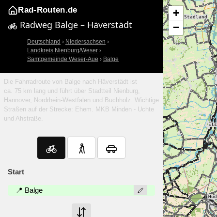
Rad-Routen.de
+
Radweg Balge – Häverstädt
−
Deutschland
›
Niedersachsen
›
Landkreis Nienburg/Weser
›
Samtgemeinde Weser-Aue
›
Balge
Die Fahrradroute von Balge nach Häverstädt ist
ca. 75 km lang und führt über Stadtteil Nienburg,
Hannover, Nordrhein-Westfalen und Buchholz. Wichtige
Straßen auf der Strecke: Ehem. MKB Minden - Uchte
und Ahstraße.
Start
📍 Balge