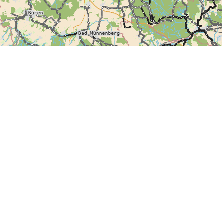
🚲 Radrouten bei 
ndorf
(45 km)
Dehme –
★★★★★
endamm
Amselstra
Fahrradroute Dehme – Hollen
Böl
★★★★★
wiede, Staustufe
Amse