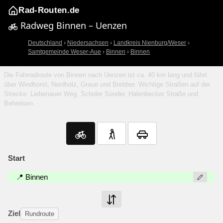
Rad-Routen.de
Radweg Binnen – Uenzen
Deutschland
›
Niedersachsen
›
Landkreis Nienburg/Weser
›
Samtgemeinde Weser-Aue
›
Binnen
›
Binnen
Die Fahrradroute von Binnen nach Uenzen ist ca. 40 km lang und führt
über Windhorst, Nordholz, Graue und Brebber. Wichtige Straßen auf der
Strecke: Liebenauer Weg, Scholer Sünder, Halenbecker Straße und
Behrelsen.
Start
📍 Binnen
Ziel
Rundroute