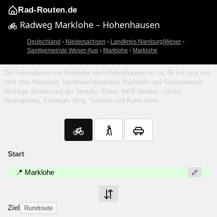
Rad-Routen.de
Radweg Marklohe – Hohenhausen
Deutschland
›
Niedersachsen
›
Landkreis Nienburg/Weser
›
Samtgemeinde Weser-Aue
›
Marklohe
›
Marklohe
Die Fahrradroute von Marklohe nach Hohenhausen ist ca. 95 km lang und
führt über Hannover, Nordrhein-Westfalen, Buchholz und Großenheerse.
Wichtige Straßen auf der Strecke: Ehem. MKB Minden - Uchte,
Sprengelweg, Eisberger Weg, Tiefental und Kalte Hude.
Start
📍 Marklohe
Ziel
Rundroute