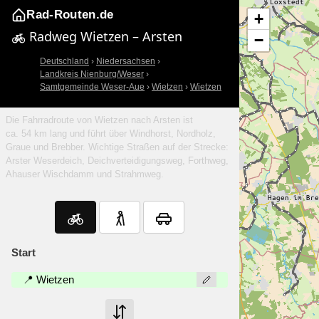
Rad-Routen.de
+
Radweg Wietzen – Arsten
−
Deutschland
›
Niedersachsen
›
Landkreis Nienburg/Weser
›
Samtgemeinde Weser-Aue
›
Wietzen
›
Wietzen
Die Fahrradroute von Wietzen nach Arsten ist
ca. 54 km lang und führt über Windhorst, Nordholz,
Graue und Brebber. Wichtige Straßen auf der Strecke:
Arster Weserdeich, Deichverteidigungsweg, Forthweg,
Ahauser Wischdamm und Strahmweg.
Start
📍 Wietzen