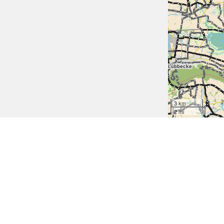
3 km
2 mi