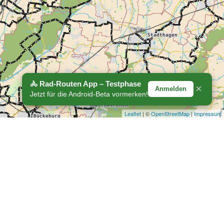
🚴 Rad-Routen App – Testphase
×
Anmelden
Jetzt für die Android-Beta vormerken!
Leaflet
| ©
OpenStreetMap
|
Impressum