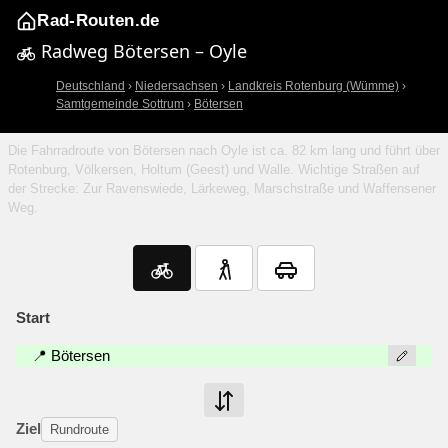
Rad-Routen.de
Radweg Bötersen – Oyle
Deutschland
›
Niedersachsen
›
Landkreis Rotenburg (Wümme)
›
Samtgemeinde Sottrum
›
Bötersen
Die Fahrradroute von Bötersen nach Oyle ist ca. 82 km lang und führt über
Rotenburg, Völkersen, Holtum (Geest) und Walle. Wichtige Straßen auf
der Strecke: Zur Ravenswiede, Lärkeweg, Marschstraße und Waffensener
Weg.
Start
📍 Bötersen
Ziel
Rundroute