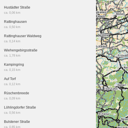
Hustädter Straße
ca. 0,06 km
Rattinghausen
ca. 0,50 km
Rattinghauser Waldweg
ca. 0,14 km
Wiehengebirgsstraße
ca. 1,78 km
Kampingring
ca. 0,15 km
Auf Torf
ca. 0,12 km
Rüschenbreede
ca. 0,09 km
Löhlingdorfer Straße
ca. 0,56 km
Bulstener Straße
ca. 0,85 km