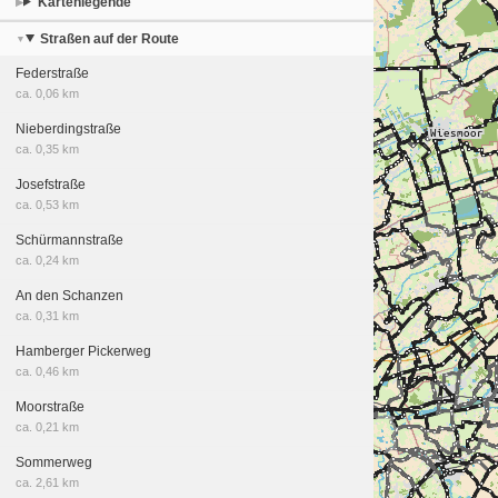
Kartenlegende
Straßen auf der Route
Federstraße
ca. 0,06 km
Nieberdingstraße
ca. 0,35 km
Josefstraße
ca. 0,53 km
Schürmannstraße
ca. 0,24 km
An den Schanzen
ca. 0,31 km
Hamberger Pickerweg
ca. 0,46 km
Moorstraße
ca. 0,21 km
Sommerweg
ca. 2,61 km