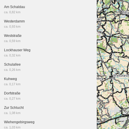
Am Schaldau
ca. 0,82 km
Westerdamm
ca. 0,93 km
Weststraße
ca. 0,59 km
Lockhauser Weg
ca. 0,32 km
Schulallee
ca. 0,26 km
Kuhweg
ca. 0,17 km
Dorfstraße
ca. 0,27 km
Zur Schlucht
ca. 1,08 km
Wiehengebirgsweg
ca. 1,03 km