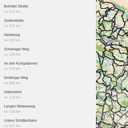
Bohmter Straße
ca. 0,11 km
Süsterstraße
ca. 0,07 km
Heideweg
ca. 0,60 km
Scharlager Weg
ca. 1,86 km
An den Königstannen
ca. 0,43 km
Dinklinger Weg
ca. 0,62 km
Osterwiehe
ca. 1,15 km
Langen Wiekenweg
ca. 0,52 km
Untere Schlittenbahn
ca. 0,27 km