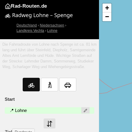
Rad-Routen.de
+
Radweg Lohne – Spenge
−
Deutschland
›
Niedersachsen
›
Landkreis Vechta
›
Lohne
Die Fahrradroute von Lohne nach Spenge ist ca. 81 km
lang und führt über Steinfeld, Diepholz, Samtgemeinde
Altes Amt Lemförde und Hüde. Wichtige Straßen auf
der Strecke: Lehmder Damm, Sommerweg, Studieker
Weg, Scharlager Weg und Wiehengebirgsstraße.
Start
📍 Lohne
Ziel