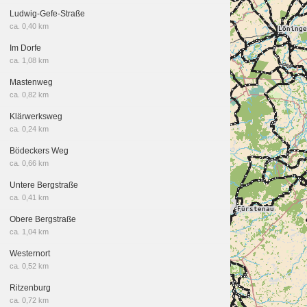
Ludwig-Gefe-Straße
ca. 0,40 km
Im Dorfe
ca. 1,08 km
Mastenweg
ca. 0,82 km
Klärwerksweg
ca. 0,24 km
Bödeckers Weg
ca. 0,66 km
Untere Bergstraße
ca. 0,41 km
Obere Bergstraße
ca. 1,04 km
Westernort
ca. 0,52 km
Ritzenburg
ca. 0,72 km