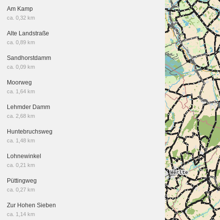
Am Kamp
ca. 0,32 km
Alte Landstraße
ca. 0,89 km
Sandhorstdamm
ca. 0,09 km
Moorweg
ca. 1,64 km
Lehmder Damm
ca. 2,68 km
Huntebruchsweg
ca. 1,48 km
Lohnewinkel
ca. 0,21 km
Püttingweg
ca. 0,27 km
Zur Hohen Sieben
ca. 1,14 km