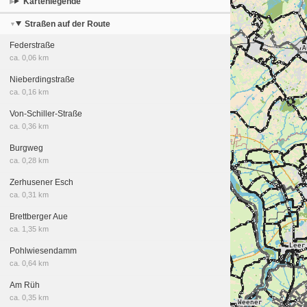
Kartenlegende
Straßen auf der Route
Federstraße
ca. 0,06 km
Nieberdingstraße
ca. 0,16 km
Von-Schiller-Straße
ca. 0,36 km
Burgweg
ca. 0,28 km
Zerhusener Esch
ca. 0,31 km
Brettberger Aue
ca. 1,35 km
Pohlwiesendamm
ca. 0,64 km
Am Rüh
ca. 0,35 km