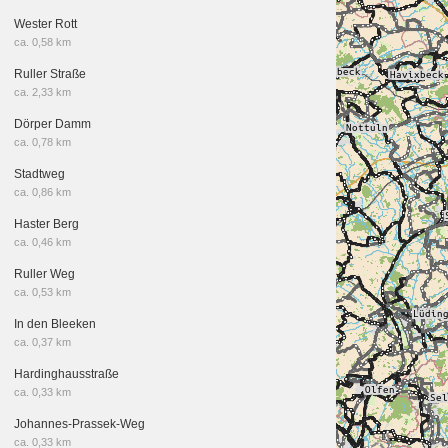
Wester Rott
ca. 0,58 km
Ruller Straße
ca. 2,33 km
Dörper Damm
ca. 0,78 km
Stadtweg
ca. 0,86 km
Haster Berg
ca. 0,46 km
Ruller Weg
ca. 0,53 km
In den Bleeken
ca. 0,37 km
Hardinghausstraße
ca. 0,33 km
Johannes-Prassek-Weg
ca. 0,33 km