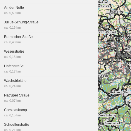
An der Nette
ca. 0,59 km
Julius-Schurig-Straße
ca. 0,16 km
Bramscher Straße
ca. 0,48 km
Weserstraße
ca. 0,15 km
Hafenstraße
ca. 0,17 km
Wachsbleiche
ca. 0,24 km
Natruper Straße
ca. 0,07 km
Corsicaskamp
ca. 0,15 km
Schoellerstraße
ca. 0,21 km