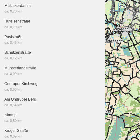
Misbäkerdamm
ca. 0,78 km
Hufeisenstraße
ca. 0,19 km
Poststraße
ca. 0,46 km
Schützenstraße
ca. 0,12 km
Münsterlandstraße
ca. 0,09 km
Ondruper Kirchweg
ca. 0,63 km
Am Ondruper Berg
ca. 0,54 km
Iskamp
ca. 0,50 km
Kroger Straße
ca. 0,09 km