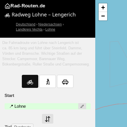
Rad-Routen.de
+
Radweg Lohne – Lengerich
−
Deutschland
›
Niedersachsen
›
Landkreis Vechta
›
Lohne
Die Fahrradroute von Lohne nach Lengerich ist
ca. 85 km lang und führt über Steinfeld, Damme,
Vörden und Bramsche. Wichtige Straßen auf der
Strecke: Campemoor, Barenauer Weg,
Bökenbergstraße, Ruller Straße und Campemoorweg.
Start
📍 Lohne
Ziel