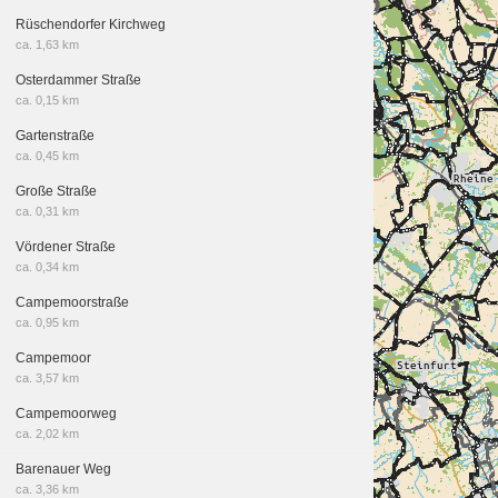
Rüschendorfer Kirchweg
ca. 1,63 km
Osterdammer Straße
ca. 0,15 km
Gartenstraße
ca. 0,45 km
Große Straße
ca. 0,31 km
Vördener Straße
ca. 0,34 km
Campemoorstraße
ca. 0,95 km
Campemoor
ca. 3,57 km
Campemoorweg
ca. 2,02 km
Barenauer Weg
ca. 3,36 km