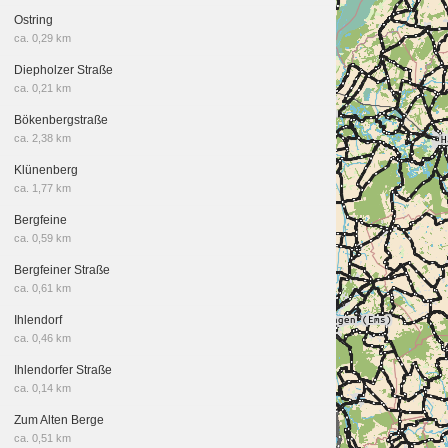
Ostring
ca. 0,29 km
Diepholzer Straße
ca. 0,21 km
Bökenbergstraße
ca. 2,38 km
Klünenberg
ca. 1,77 km
Bergfeine
ca. 0,59 km
Bergfeiner Straße
ca. 0,61 km
Ihlendorf
ca. 0,46 km
Ihlendorfer Straße
ca. 0,14 km
Zum Alten Berge
ca. 0,51 km