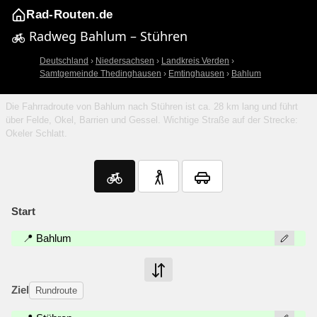
Rad-Routen.de
Radweg Bahlum – Stühren
Deutschland
›
Niedersachsen
›
Landkreis Verden
›
Samtgemeinde Thedinghausen
›
Emtinghausen
›
Bahlum
Die Fahrradroute von Bahlum nach Stühren ist ca. 28 km lang und führt
über Felde, Okel, Barrien und Gessel. Wichtige Straße auf der Strecke:
Okeler Schlatt.
Start
📍 Bahlum
Ziel
Rundroute