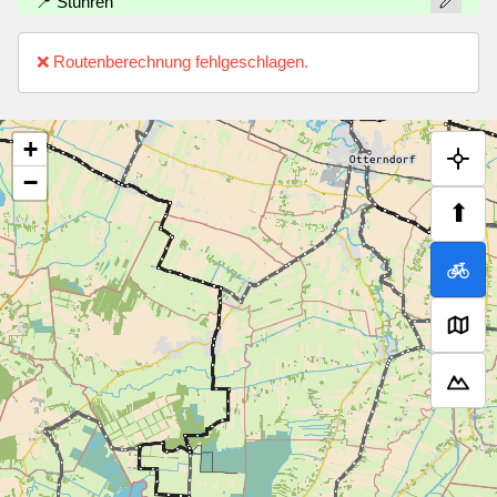
📍 Stühren
❌ Routenberechnung fehlgeschlagen.
+
−
⬆