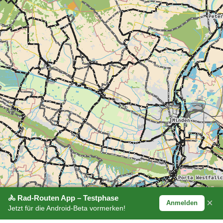
🚴 Rad-Routen App – Testphase
×
Anmelden
Jetzt für die Android-Beta vormerken!