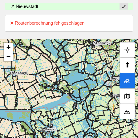
📍 Nieuwstadt
❌ Routenberechnung fehlgeschlagen.
+
−
⬆