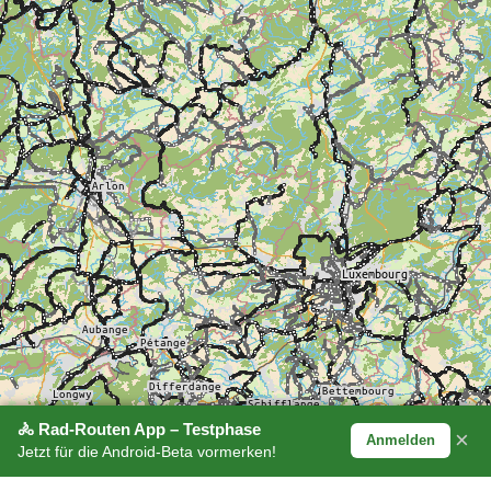
🚴 Rad-Routen App – Testphase
×
Anmelden
Jetzt für die Android-Beta vormerken!