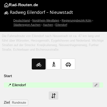
Rad-Routen.de
Radweg Eilendorf – Nieuwstadt
Deutschland
›
Nordrhein-Westfalen
›
Regierungsbezirk Köln
›
Städteregion Aachen
›
Aachen
›
Eilendorf
Die Fahrradroute von Eilendorf nach Nieuwstadt ist ca. 47 km lang und
führt über Würselen, Herzogenrath, Eygelshoven und Nederland. Wichtige
Straßen auf der Strecke: Kneijkuilerweg, Nieuwenhagenerweg, Further
Straße, Echterbaan und Bicherouxstraße.
Start
📍 Eilendorf
Ziel
Rundroute