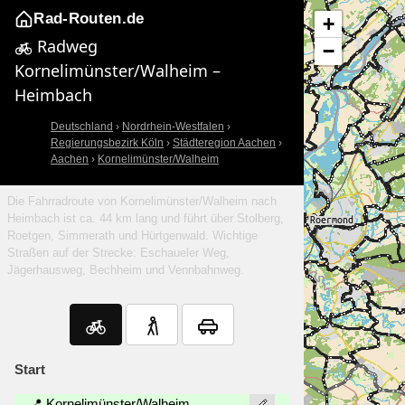
Rad-Routen.de
+
Radweg
−
Kornelimünster/Walheim –
Heimbach
Deutschland
›
Nordrhein-Westfalen
›
Regierungsbezirk Köln
›
Städteregion Aachen
›
Aachen
›
Kornelimünster/Walheim
Die Fahrradroute von Kornelimünster/Walheim nach
Heimbach ist ca. 44 km lang und führt über Stolberg,
Roetgen, Simmerath und Hürtgenwald. Wichtige
Straßen auf der Strecke: Eschaueler Weg,
Jägerhausweg, Bechheim und Vennbahnweg.
Start
📍 Kornelimünster/Walheim