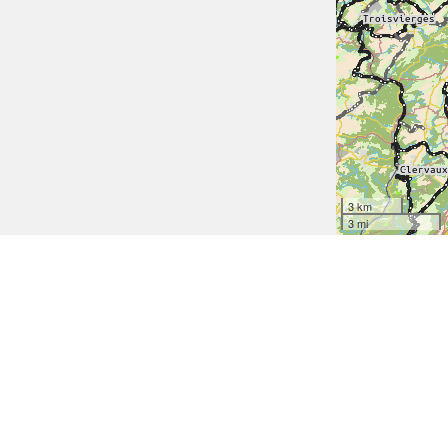
3 km
3 mi