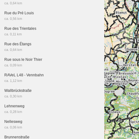
ca. 0,64 km
Rue du Pré Louis
ca. 0,56 km
Rue des Trientales
ca. 0,11 km
Rue des Étangs
ca. 0,64 km
Rue sous le Noir Thier
ca. 0,09 km
RAVeL L48 - Vennbahn
ca. 1,12 km
Wallbrückstraße
ca. 0,30 km
Lehnenweg
ca. 0,28 km
Nellesweg
ca. 0,06 km
Brunnenstraße