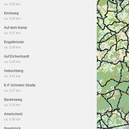
ca. 0,05 km
Kirchweg
ca. 0,20 km
Auf dem Kamp
ca. 0,27 km
Engelbrücke
ca. 0,08 km
Auf Eichenhardt
ca. 0,42 km
Habschberg
ca. 0,41 km
K-F-Schinkel-Straße
ca. 0,27 km
Backesweg
ca. 0,30 km
Amelscheid
ca. 0,95 km
Ihrenbrück