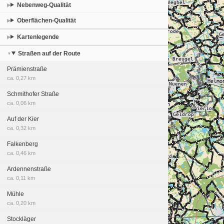
Nebenweg-Qualität
Oberflächen-Qualität
Kartenlegende
Straßen auf der Route
Prämienstraße
ca. 0,27 km
Schmithofer Straße
ca. 0,06 km
Auf der Kier
ca. 0,32 km
Falkenberg
ca. 0,46 km
Ardennenstraße
ca. 0,11 km
Mühle
ca. 0,20 km
Stockläger