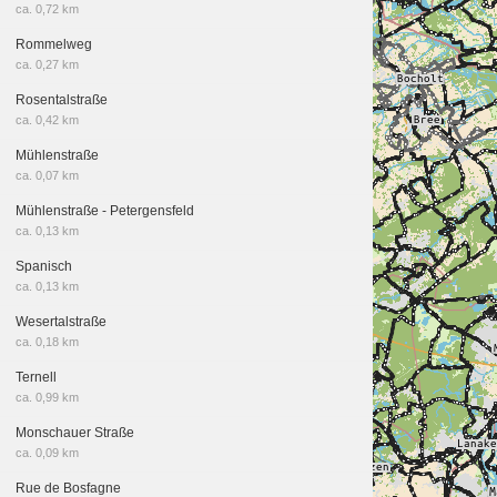
ca. 0,72 km
Rommelweg
ca. 0,27 km
Rosentalstraße
ca. 0,42 km
Mühlenstraße
ca. 0,07 km
Mühlenstraße - Petergensfeld
ca. 0,13 km
Spanisch
ca. 0,13 km
Wesertalstraße
ca. 0,18 km
Ternell
ca. 0,99 km
Monschauer Straße
ca. 0,09 km
Rue de Bosfagne