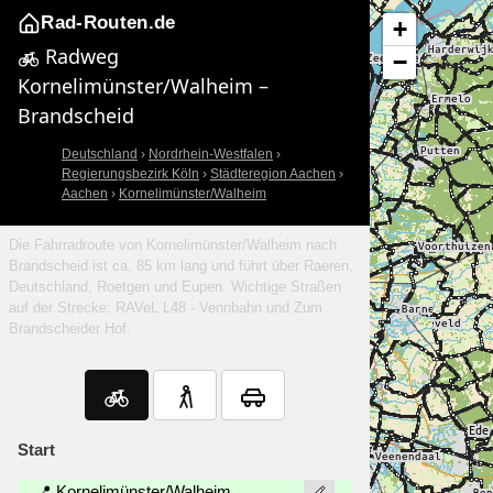
Rad-Routen.de
+
Radweg
−
Kornelimünster/Walheim –
Brandscheid
Deutschland
›
Nordrhein-Westfalen
›
Regierungsbezirk Köln
›
Städteregion Aachen
›
Aachen
›
Kornelimünster/Walheim
Die Fahrradroute von Kornelimünster/Walheim nach
Brandscheid ist ca. 85 km lang und führt über Raeren,
Deutschland, Roetgen und Eupen. Wichtige Straßen
auf der Strecke: RAVeL L48 - Vennbahn und Zum
Brandscheider Hof.
Start
📍 Kornelimünster/Walheim