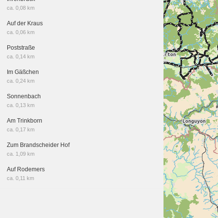
ca. 0,08 km
Auf der Kraus
ca. 0,06 km
Poststraße
ca. 0,14 km
Im Gäßchen
ca. 0,24 km
Sonnenbach
ca. 0,13 km
Am Trinkborn
ca. 0,17 km
Zum Brandscheider Hof
ca. 1,09 km
Auf Rodemers
ca. 0,11 km