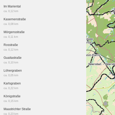
Im Mariental
ca. 0,12 km
Kasernenstraße
ca. 0,08 km
Mörgensstraße
ca. 0,11 km
Rosstraße
ca. 0,12 km
Guaitastraße
ca. 0,10 km
Löhergraben
ca. 0,05 km
Karlsgraben
ca. 0,22 km
Königstraße
ca. 0,15 km
Maastrichter Straße
ca. 0,23 km