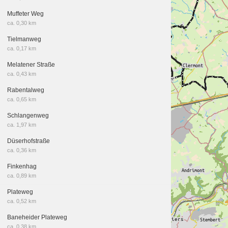
Muffeter Weg
ca. 0,30 km
Tielmanweg
ca. 0,17 km
Melatener Straße
ca. 0,43 km
Rabentalweg
ca. 0,65 km
Schlangenweg
ca. 1,97 km
Düserhofstraße
ca. 0,36 km
Finkenhag
ca. 0,89 km
Plateweg
ca. 0,52 km
Baneheider Plateweg
ca. 0,38 km