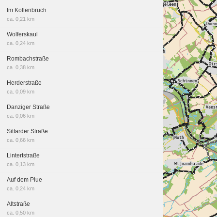
Im Kollenbruch
ca. 0,21 km
Wolferskaul
ca. 0,24 km
Rombachstraße
ca. 0,38 km
Herderstraße
ca. 0,09 km
Danziger Straße
ca. 0,06 km
Sittarder Straße
ca. 0,66 km
Lintertstraße
ca. 0,13 km
Auf dem Plue
ca. 0,24 km
Altstraße
ca. 0,50 km