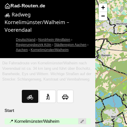
Rad-Routen.de
+
Radweg
−
Kornelimünster/Walheim –
Voerendaal
Deutschland
›
Nordrhein-Westfalen
›
Regierungsbezirk Köln
›
Städteregion Aachen
›
Aachen
›
Kornelimünster/Walheim
Die Fahrradroute von Kornelimünster/Walheim nach
Voerendaal ist ca. 34 km lang und führt über Bocholtz,
Baneheide, Eys und Wittem. Wichtige Straßen auf der
Strecke: Schlangenweg, Karstraat und Vennbahnweg.
Start
📍 Kornelimünster/Walheim