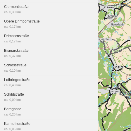
Clermontstraße
ca. 0,30 km
Obere Drimbornstraße
ca. 0,17 km
Drimbornstraße
ca. 0,17 km
Bismarckstraße
ca. 0,37 km
Schlossstraße
ca. 0,10 km
Lothringerstraße
ca. 0,40 km
Schildstraße
ca. 0,09 km
Borngasse
ca. 0,26 km
Karmeliterstraße
ca. 0,06 km