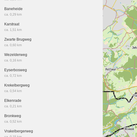
Baneheide
ca. 0,29 km
Karstraat
ca. 1,51 km
Zwarte Brugweg
ca. 0,60 km
Wezelderweg
ca. 0,16 km
Eyserbosweg
ca. 0,72 km
Krekelbergweg
ca. 0,54 km
Elkenrade
ca. 0,21 km
Bronkweg
ca. 0,52 km
Vrakelbergerweg
ca. 0,15 km