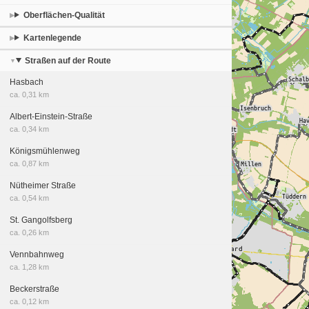
Oberflächen-Qualität
Kartenlegende
Straßen auf der Route
Hasbach
ca. 0,31 km
Albert-Einstein-Straße
ca. 0,34 km
Königsmühlenweg
ca. 0,87 km
Nütheimer Straße
ca. 0,54 km
St. Gangolfsberg
ca. 0,26 km
Vennbahnweg
ca. 1,28 km
Beckerstraße
ca. 0,12 km