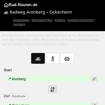
Rad-Routen.de
Radweg Arenberg – Ockenheim
Deutschland
›
Rheinland-Pfalz
›
Koblenz
›
Arenberg-Immendorf
›
Arenberg
Die Fahrradroute von Arenberg nach Ockenheim ist ca. 88 km lang und
führt über Pfaffendorf, Mitte, Rhein-Mosel und Boppard. Wichtige Straße
auf der Strecke: Römerstraße (Keltische Straße).
Start
📍 Arenberg
Ziel
Rundroute