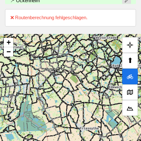
📍 Ockenheim
❌ Routenberechnung fehlgeschlagen.
+
−
⬆