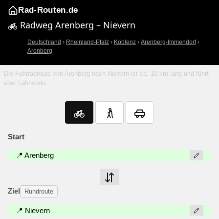
Rad-Routen.de
Radweg Arenberg – Nievern
Deutschland
›
Rheinland-Pfalz
›
Koblenz
›
Arenberg-Immendorf
›
Arenberg
Die Fahrradroute von Arenberg nach Nievern ist ca. 10 km lang und führt
über Lahnstein.
Start
📍 Arenberg
Ziel
Rundroute
📍 Nievern