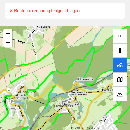
❌ Routenberechnung fehlgeschlagen.
+
−
⬆