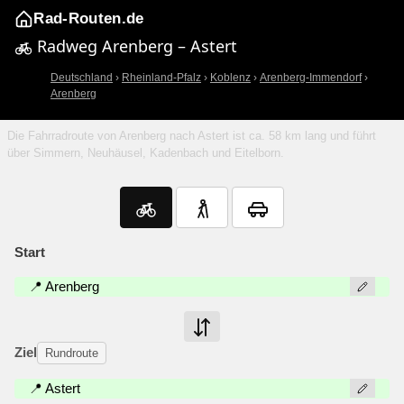
Rad-Routen.de
Radweg Arenberg – Astert
Deutschland
›
Rheinland-Pfalz
›
Koblenz
›
Arenberg-Immendorf
›
Arenberg
Die Fahrradroute von Arenberg nach Astert ist ca. 58 km lang und führt
über Simmern, Neuhäusel, Kadenbach und Eitelborn.
Start
📍 Arenberg
Ziel
Rundroute
📍 Astert