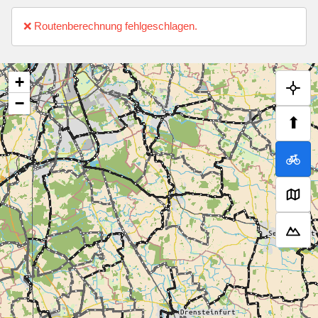
❌ Routenberechnung fehlgeschlagen.
+
−
⬆