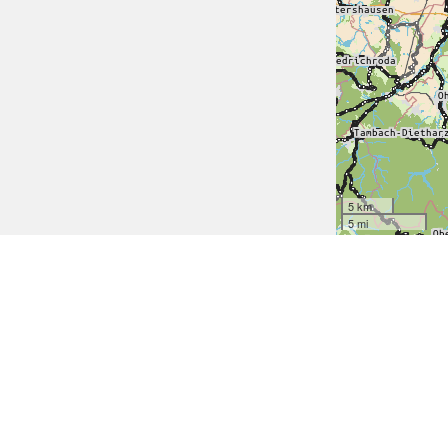
5 km
5 mi