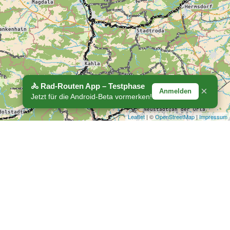
🚴 Rad-Routen App – Testphase
×
Anmelden
Jetzt für die Android-Beta vormerken!
Leaflet
| ©
OpenStreetMap
|
Impressum