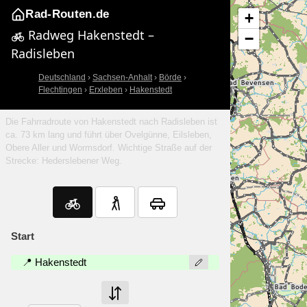
Rad-Routen.de
+
Radweg Hakenstedt –
−
Radisleben
Deutschland
›
Sachsen-Anhalt
›
Börde
›
Flechtingen
›
Erxleben
›
Hakenstedt
Die Fahrradroute von Hakenstedt nach Radisleben ist
ca. 73 km lang und führt über Ovelgünne, Eilsleben,
Obere Aller und Wormsdorf. Wichtige Straße auf der
Strecke: Hederslebener Weg.
Start
📍 Hakenstedt