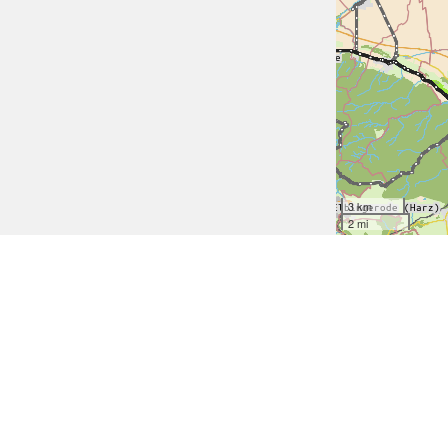
3 km
2 mi