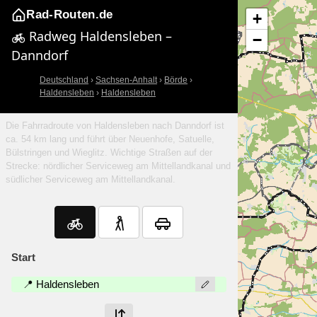
Rad-Routen.de
+
Radweg Haldensleben –
−
Danndorf
Deutschland
›
Sachsen-Anhalt
›
Börde
›
Haldensleben
›
Haldensleben
Die Fahrradroute von Haldensleben nach Danndorf ist
ca. 54 km lang und führt über Neuenhofe, Satuelle,
Bülstringen und Wieglitz. Wichtige Straßen auf der
Strecke: nördlicher Serviceweg am Mittellandkanal und
südlicher Serviceweg am Mittellandkanal.
Start
📍 Haldensleben